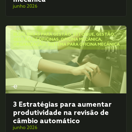
junho 2026
BLOG
,
DICAS PARA GESTÃO
,
ESTOQUE
,
GESTÃO
,
GESTÃO DE OFICINAS
,
OFICINA MECÂNICA
,
ORGANIZAÇÃO
,
SISTEMA PARA OFICINA MECÂNICA
3 Estratégias para aumentar
produtividade na revisão de
câmbio automático
junho 2026