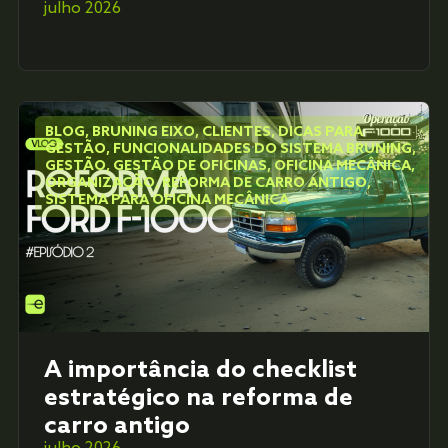
julho 2026
BLOG
,
BRUNING EIXO
,
CLIENTES
,
DICAS PARA
GESTÃO
,
FUNCIONALIDADES DO SISTEMA BRUNING
,
GESTÃO
,
GESTÃO DE OFICINAS
,
OFICINA MECÂNICA
,
ORGANIZAÇÃO
,
REFORMA DE CARRO ANTIGO
,
SISTEMA PARA OFICINA MECÂNICA
A importância do checklist
estratégico na reforma de
carro antigo