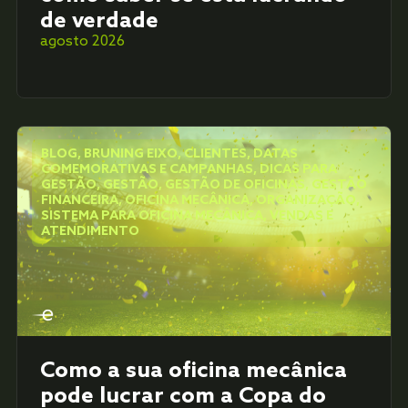
de verdade
agosto 2026
BLOG
,
BRUNING EIXO
,
CLIENTES
,
DATAS
COMEMORATIVAS E CAMPANHAS
,
DICAS PARA
GESTÃO
,
GESTÃO
,
GESTÃO DE OFICINAS
,
GESTÃO
FINANCEIRA
,
OFICINA MECÂNICA
,
ORGANIZAÇÃO
,
SISTEMA PARA OFICINA MECÂNICA
,
VENDAS E
ATENDIMENTO
Como a sua oficina mecânica
pode lucrar com a Copa do