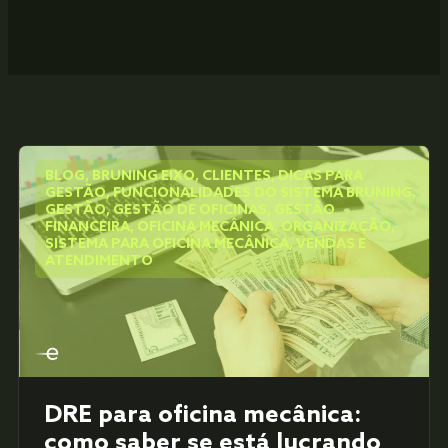
BLOG
,
BRUNING EIXO
,
CLIENTES
,
DICAS PARA
GESTÃO
,
FUNCIONALIDADES DO SISTEMA BRUNING
,
GESTÃO
,
GESTÃO DE OFICINAS
,
GESTÃO
FINANCEIRA
,
OFICINA MECÂNICA
,
ORGANIZAÇÃO
,
SISTEMA PARA OFICINA MECÂNICA
,
VENDAS E
ATENDIMENTO
DRE para oficina mecânica:
como saber se está lucrando