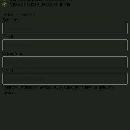
Visão de caixa e relatórios do dia
Deixa seu contato
Seu nome
Email
WhatsApp
CNPJ
Quantas Ordens de Serviço (OS) sua oficina faz por mês, em
média?