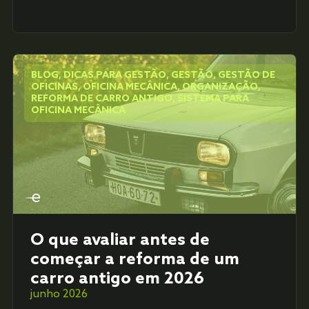
BLOG
,
DICAS PARA GESTÃO
,
GESTÃO
,
GESTÃO DE
OFICINAS
,
OFICINA MECÂNICA
,
ORGANIZAÇÃO
,
REFORMA DE CARRO ANTIGO
,
SISTEMA PARA
OFICINA MECÂNICA
O que avaliar antes de
começar a reforma de um
carro antigo em 2026
junho 2026