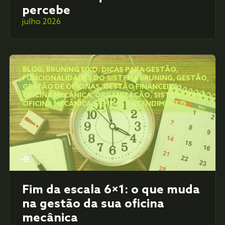
percebe
julho 2026
BLOG
,
BRUNING EIXO
,
DICAS PARA GESTÃO
,
FUNCIONALIDADES DO SISTEMA BRUNING
,
GESTÃO
,
GESTÃO DE OFICINAS
,
GESTÃO FINANCEIRA
,
OFICINA MECÂNICA
,
ORGANIZAÇÃO
,
SISTEMA PARA
OFICINA MECÂNICA
,
VENDAS E ATENDIMENTO
Fim da escala 6×1: o que muda
na gestão da sua oficina
mecânica