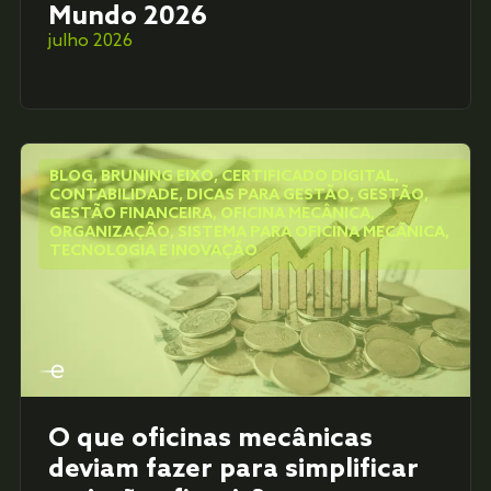
Mundo 2026
julho 2026
BLOG
,
BRUNING EIXO
,
CERTIFICADO DIGITAL
,
CONTABILIDADE
,
DICAS PARA GESTÃO
,
GESTÃO
,
GESTÃO FINANCEIRA
,
OFICINA MECÂNICA
,
ORGANIZAÇÃO
,
SISTEMA PARA OFICINA MECÂNICA
,
TECNOLOGIA E INOVAÇÃO
O que oficinas mecânicas
deviam fazer para simplificar