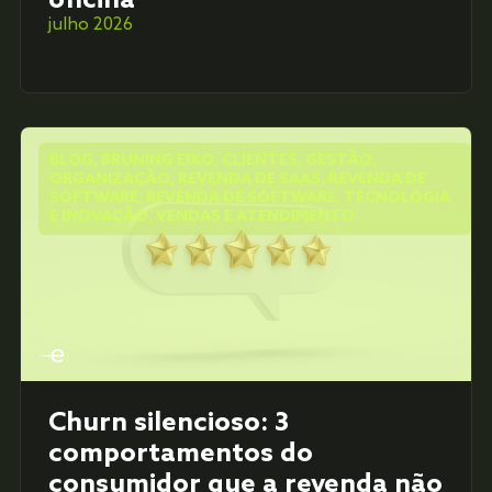
oficina
julho 2026
BLOG
,
BRUNING EIXO
,
CLIENTES
,
GESTÃO
,
ORGANIZAÇÃO
,
REVENDA DE SAAS
,
REVENDA DE
SOFTWARE
,
REVENDA DE SOFTWARE
,
TECNOLOGIA
E INOVAÇÃO
,
VENDAS E ATENDIMENTO
Churn silencioso: 3
comportamentos do
consumidor que a revenda não