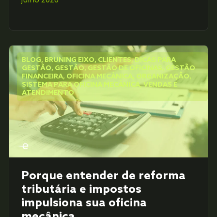
julho 2026
BLOG
,
BRUNING EIXO
,
CLIENTES
,
DICAS PARA
GESTÃO
,
GESTÃO
,
GESTÃO DE OFICINAS
,
GESTÃO
FINANCEIRA
,
OFICINA MECÂNICA
,
ORGANIZAÇÃO
,
SISTEMA PARA OFICINA MECÂNICA
,
VENDAS E
ATENDIMENTO
Porque entender de reforma
tributária e impostos
impulsiona sua oficina
mecânica