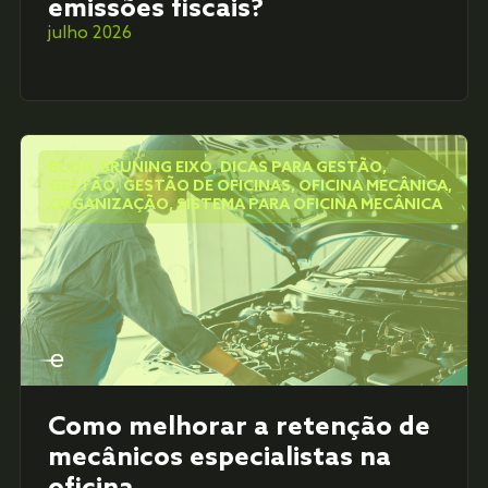
emissões fiscais?
julho 2026
BLOG
,
BRUNING EIXO
,
DICAS PARA GESTÃO
,
GESTÃO
,
GESTÃO DE OFICINAS
,
OFICINA MECÂNICA
,
ORGANIZAÇÃO
,
SISTEMA PARA OFICINA MECÂNICA
Como melhorar a retenção de
mecânicos especialistas na