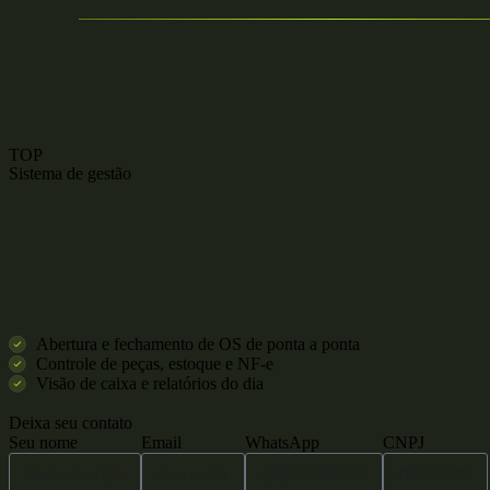
TOP
Sistema de gestão
Abertura e fechamento de OS de ponta a ponta
Controle de peças, estoque e NF-e
Visão de caixa e relatórios do dia
Deixa seu contato
Seu nome
Email
WhatsApp
CNPJ