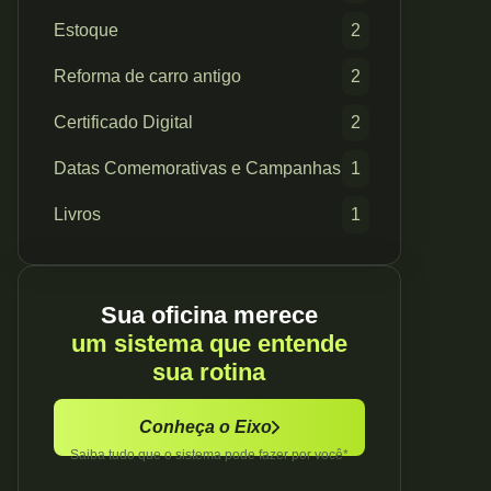
Estoque
2
Reforma de carro antigo
2
Certificado Digital
2
Datas Comemorativas e Campanhas
1
Livros
1
Sua oficina merece
um sistema que entende
sua rotina
Conheça o Eixo
Saiba tudo que o sistema pode fazer por você*