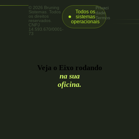
© 2026 Bruning
Privaci
Todos os
Sistemas. Todos
dade
os direitos
sistemas
Termos
reservados.
operacionais
CNPJ
14.593.670/0001-
73
Veja o Eixo rodando
na sua
oficina.