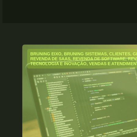
BRUNING EIXO
,
BRUNING SISTEMAS
,
CLIENTES
,
G
REVENDA DE SAAS
,
REVENDA DE SOFTWARE
,
REV
TECNOLOGIA E INOVAÇÃO
,
VENDAS E ATENDIME