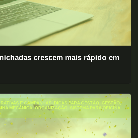
 nichadas crescem mais rápido em
RATIVAS E CAMPANHAS
,
DICAS PARA GESTÃO
,
GESTÃO
,
CINA MECÂNICA
,
ORGANIZAÇÃO
,
SISTEMA PARA OFICINA