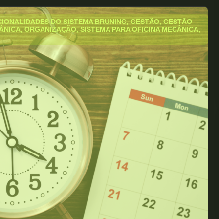
IONALIDADES DO SISTEMA BRUNING
,
GESTÃO
,
GESTÃO
ÂNICA
,
ORGANIZAÇÃO
,
SISTEMA PARA OFICINA MECÂNICA
,