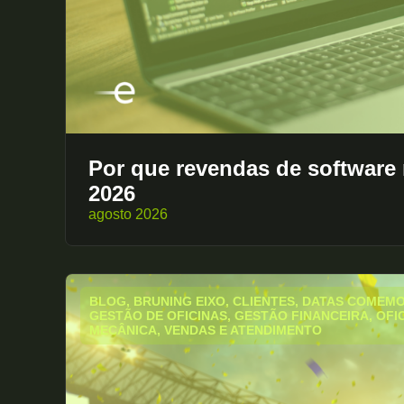
Por que revendas de software
2026
agosto 2026
BLOG
,
BRUNING EIXO
,
CLIENTES
,
DATAS COMEMO
GESTÃO DE OFICINAS
,
GESTÃO FINANCEIRA
,
OFI
MECÂNICA
,
VENDAS E ATENDIMENTO