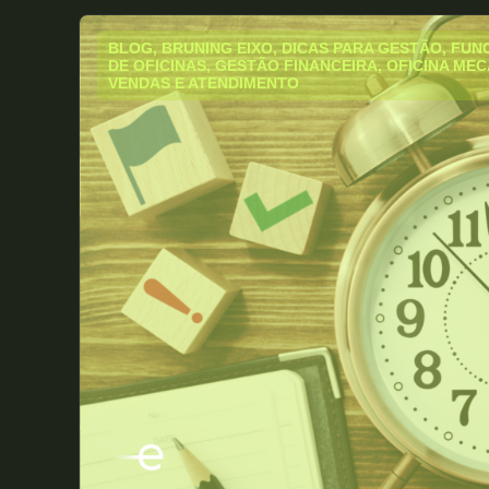
BLOG
,
BRUNING EIXO
,
DICAS PARA GESTÃO
,
FUNC
DE OFICINAS
,
GESTÃO FINANCEIRA
,
OFICINA MEC
VENDAS E ATENDIMENTO