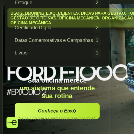
Estoque
2
BLOG
,
BRUNING EIXO
,
CLIENTES
,
DICAS PARA GESTÃO
,
FU
Reforma de carro antigo
2
GESTÃO DE OFICINAS
,
OFICINA MECÂNICA
,
ORGANIZAÇÃO
OFICINA MECÂNICA
Certificado Digital
2
Datas Comemorativas e Campanhas
1
Livros
1
Sua oficina merece
um sistema que entende
sua rotina
Conheça o Eixo
Saiba tudo que o sistema pode fazer por você*