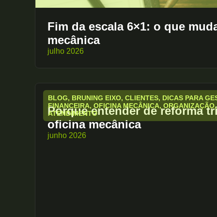
Fim da escala 6×1: o que muda
mecânica
julho 2026
BLOG
,
BRUNING EIXO
,
CLIENTES
,
DICAS PARA GE
FINANCEIRA
,
OFICINA MECÂNICA
,
ORGANIZAÇÃO
Porque entender de reforma tr
ATENDIMENTO
oficina mecânica
junho 2026