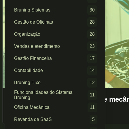
Bruning Sistemas
30
Gestão de Oficinas
28
Organização
28
Vendas e atendimento
23
Gestão Financeira
17
Contabilidade
14
Bruning Eixo
12
Funcionalidades do Sistema
11
Bruning
Como melhorar a retenção de mecâni
julho 2026
Oficina Mecânica
11
Revenda de SaaS
5