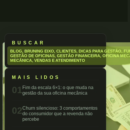
BUSCAR
BLOG
,
BRUNING EIXO
,
CLIENTES
,
DICAS PARA GESTÃO
,
FU
GESTÃO DE OFICINAS
,
GESTÃO FINANCEIRA
,
OFICINA MEC
MECÂNICA
,
VENDAS E ATENDIMENTO
MAIS LIDOS
01
Fim da escala 6×1: o que muda na
gestão da sua oficina mecânica
02
Churn silencioso: 3 comportamentos
do consumidor que a revenda não
percebe