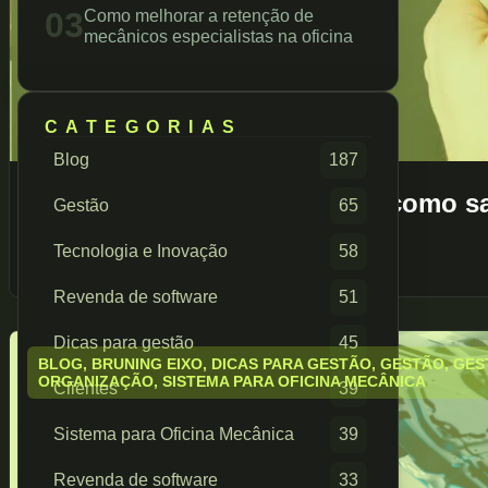
03
Como melhorar a retenção de
mecânicos especialistas na oficina
CATEGORIAS
Blog
187
DRE para oficina mecânica: como sa
Gestão
65
verdade
Tecnologia e Inovação
58
agosto 2026
Revenda de software
51
Dicas para gestão
45
BLOG
,
BRUNING EIXO
,
DICAS PARA GESTÃO
,
GESTÃO
,
GES
ORGANIZAÇÃO
,
SISTEMA PARA OFICINA MECÂNICA
Clientes
39
Sistema para Oficina Mecânica
39
Revenda de software
33